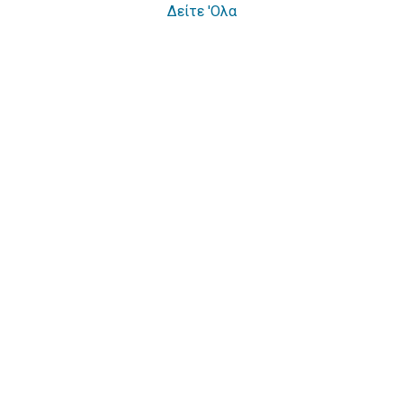
Δείτε 'Ολα
Ανέσεις
Speakers
USB Charger in every
Bowthruster
cabin
2 x Steering Wheel
2 x Rudder
Cockpit GPS Plotter