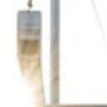
Είμαστε περήφανοι για τις υπηρεσίες μας και
αυτό αντανακλάται στις κριτικές μας.
Διαβάστε μερικές εδώ
.
Αυστηρά Μέτρα Υγείας
Όλα τα σκάφη, οι βάσεις και το προσωπικό
μας συμμορφώνονται με το
αυστηρό
πρωτόκολλο υγείας COVID-19
.
Γνωρίστε την ομάδα μας
Παθιασμένοι ιστιοπλόοι και ντόπιοι ειδικοί,
αφοσιωμένοι στο να κάνουν την περιπέτειά
σας στο Ιόνιο αξέχαστη.