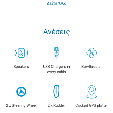
Δείτε 'Ολα
Ανέσεις
Speakers
USB Chargers in
Bowthruster
every cabin
2 x Steering Wheel
2 x Rudder
Cockpit GPS plotter