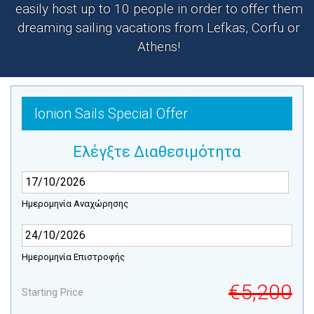
easily host up to 10 people in order to offer them
dreaming sailing vacations from Lefkas, Corfu or
Athens!
Ionion Sails Special Offer
Ελέγξτε Διαθεσιμότητα
Ημερομηνία Αναχώρησης
Ημερομηνία Επιστροφής
€5,200
Starting Price