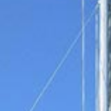
Είμαστε περήφανοι για τις υπηρεσίες μας και
αυτό αντανακλάται στις κριτικές μας.
Διαβάστε μερικές εδώ
.
Αυστηρά Μέτρα Υγείας
Όλα τα σκάφη, οι βάσεις και το προσωπικό
μας συμμορφώνονται με το
αυστηρό
πρωτόκολλο υγείας COVID-19
.
Γνωρίστε την ομάδα μας
Παθιασμένοι ιστιοπλόοι και ντόπιοι ειδικοί,
αφοσιωμένοι στο να κάνουν την περιπέτειά
σας στο Ιόνιο αξέχαστη.