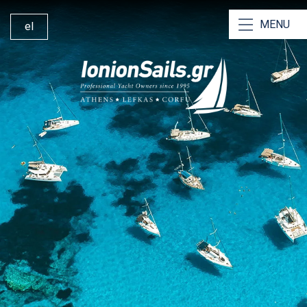
MENU
el
Ionion Sails
Ενοικίαση Καταμαράν
Ενοικίαση Ιστιοπλοϊκού
Ενοικίαση χωρίς Σκίπερ
Ενοικίαση με Σκίπερ
Ναυλώσεις με Πλήρωμα
Γιατί να Μας Επιλέξετε
Οδηγός Ιστιοπλοΐας Ιονίου
Βάση Λευκάδας
Άλλες Υπηρεσίες