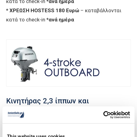
κατά το check-in
*ανά ημέρα
* ΧΡΕΩΣΗ
HOSTESS 180 Ευρώ
– καταβάλλονται
κατά το check-in
*ανά ημέρα
Κινητήρας 2,3 ίππων και
τετράχρονος, μάξιμουμ 3 ετών
*90 Ευρώ
– καταβάλλονται κατά το check-in
*ανά
εβδομάδα
This website uses cookies