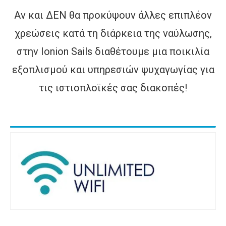
Είμαστε περήφανοι για τις υπηρεσίες μας και
Αν και ΔΕΝ θα προκύψουν άλλες επιπλέον
αυτό αντανακλάται στις κριτικές μας.
Διαβάστε μερικές εδώ
.
χρεώσεις κατά τη διάρκεια της ναύλωσης,
Αυστηρά Μέτρα Υγείας
στην Ionion Sails διαθέτουμε μια ποικιλία
Όλα τα σκάφη, οι βάσεις και το προσωπικό
εξοπλισμού και υπηρεσιών ψυχαγωγίας για
μας συμμορφώνονται με το
αυστηρό
πρωτόκολλο υγείας COVID-19
.
τις ιστιοπλοϊκές σας διακοπές!
Γνωρίστε την ομάδα μας
Παθιασμένοι ιστιοπλόοι και ντόπιοι ειδικοί,
αφοσιωμένοι στο να κάνουν την περιπέτειά
σας στο Ιόνιο αξέχαστη.