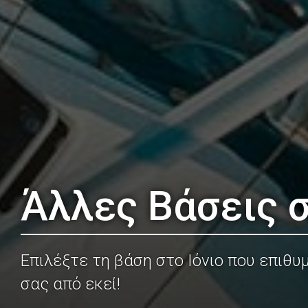
Άλλες Βάσεις σ
Επιλέξτε τη βάση στο Ιόνιο που επιθυ
σας από εκεί!