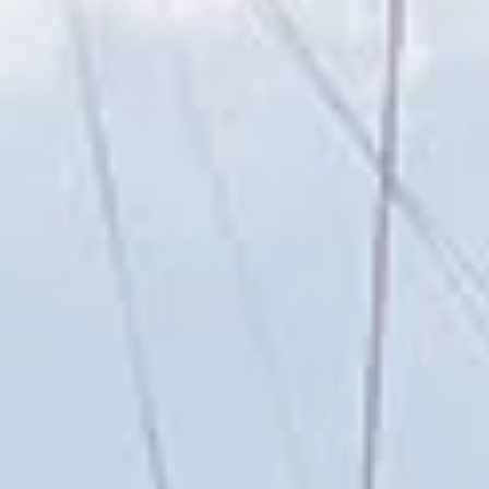
Assicurazione di Viaggio in
Barca a Vela
Garantire un'esperienza di vela unica significa
vacanze senza stress
.
Meet Our Team
Marinai appassionati ed esperti locali si
impegnano a rendere indimenticabile la vostra
avventura nelle Isole Ionie.