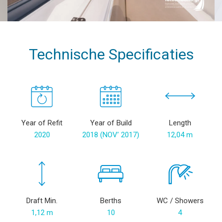
Technische Specificaties
Year of Refit
Year of Build
Length
2020
2018 (NOV’ 2017)
12,04 m
Draft Min.
Berths
WC / Showers
1,12 m
10
4