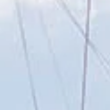
Reisverzekering voor Zeilen
Het garanderen van een unieke zeilervaring is
gebaseerd op het genieten van
de vakantie
zonder stress.
.
Maak kennis met ons team
Gepassioneerde zeilers en lokale experts die
zich inzetten voor uw Ionische avontuur.
Meer
informatie