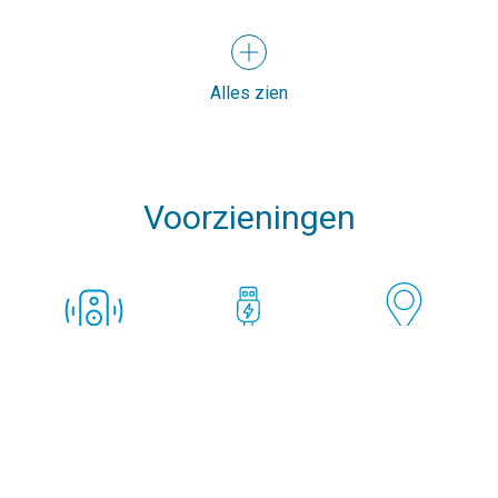
Alles zien
Voorzieningen
Speakers
USB Chargers in
GPS Plotter on
every cabin
Cockpit