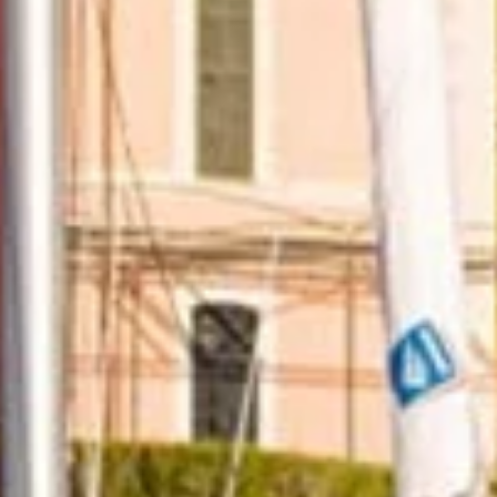
Suntem foarte mandri de serviciile noastre, iar
recenziile reflecta acest lucru.
Cititi-le aici
.
Asigurare de călătorie cu
navigație
Asigurarea unei experiențe unice de navigație
se bazează pe plăcerea de a se bucura de
vacanță fără niciun stres
.
Echipa noastră
Navigatori pasionați și experți locali dedicați
pentru a face aventura ta pe insulele Ioniene de
neuitat.