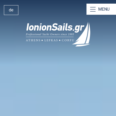
MENU
de
Unsere Charteryachten
Unsere Katamarane
Yachtcharter mit Skipper
Bareboat-Charter
Yachtanmietung mit Besatzung
Warum wir?
Segeln von Lefkas
Charter-Stützpunkt Lefkas
360° Yacht Management
Kontakt Ionion Sails