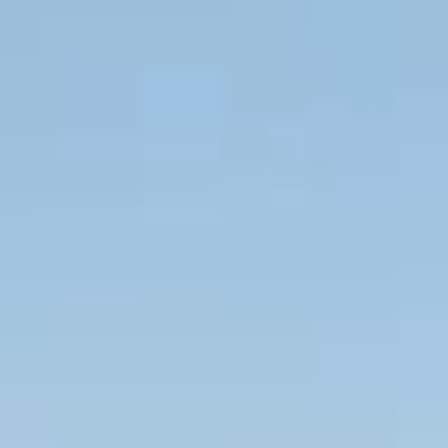
Was uns einzigartig macht
Expertenwissen vor Ort
Wir kennen das Ionische Meer wie unsere
Westentasche!
Lesen Sie unseren Ionischen
Segelführer
, um mehr zu erfahren.
E-Checkin & echte
Bootsvideos
Erfahren Sie alles über Ihre Yacht, bevor Sie an
Bord gehen, durch echte Videos von Ihrem Boot!
Sehen Sie ein Beispiel hier
.
Nur 5 Sterne Bewertungen
Wir sind sehr stolz auf unsere Dienstleistungen
und unsere Bewertungen spiegeln das wider.
Lesen Sie sie hier
.