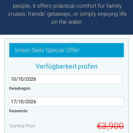
people, it offers practical comfort for family
cruises, friends’ getaways, or simply enjoying life
on the water.
Ionion Sails Special Offer
Verfügbarkeit prüfen
Reisebeginn
Reiseende
€3,900
Starting Price