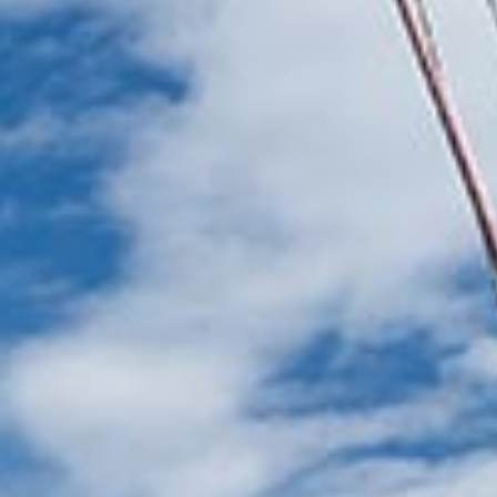
Yachtversicherung
Leidenschaftliche Segler und lokale Experten,
die sich Ihrem Ionischen Abenteuer widmen.
Mehr erfahren
Unser Team
Leidenschaftliche Segler und lokale Experten,
die alles daran setzen, Ihr Ionisches Abenteuer
unvergesslich zu machen.