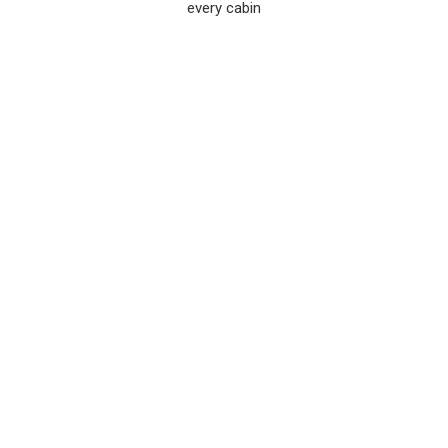
every cabin
2 x Steering Wheels
1 x Rudder
GPS Plotter on
Cockpit
See All
BEWERTUNGEN