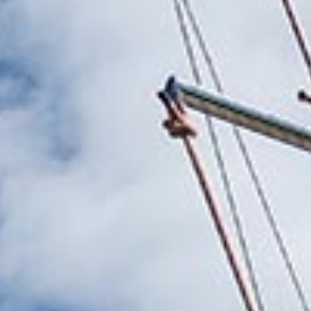
Ihre
Email
*
Was uns einzigartig macht
Phone
+1
United
Expertenwissen vor Ort
States
+1
Wir kennen das Ionische Meer wie unsere
Westentasche!
Lesen Sie unseren Ionischen
Segelführer
, um mehr zu erfahren.
E-Checkin & echte
Bootsvideos
Erfahren Sie alles über Ihre Yacht, bevor Sie an
Bord gehen, durch echte Videos von Ihrem Boot!
Sehen Sie ein Beispiel hier
.
Nur 5 Sterne Bewertungen
Wir sind sehr stolz auf unsere Dienstleistungen
und unsere Bewertungen spiegeln das wider.
Lesen Sie sie hier
.