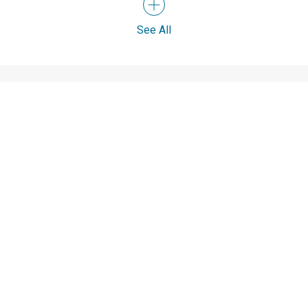
See All
BEWERTUNGEN
Mehr Bewertungen lesen
Jens Wünderlich