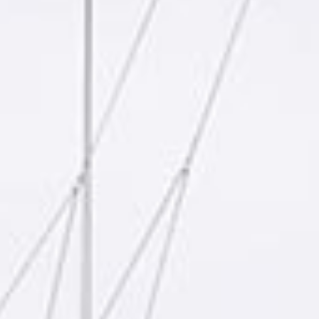
Yachtversicherung
Leidenschaftliche Segler und lokale Experten,
die sich Ihrem Ionischen Abenteuer widmen.
Mehr erfahren
Unser Team
Leidenschaftliche Segler und lokale Experten,
die alles daran setzen, Ihr Ionisches Abenteuer
unvergesslich zu machen.