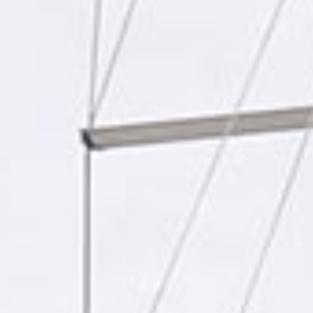
Ihre
Email
*
Was uns einzigartig macht
Phone
+1
United
Expertenwissen vor Ort
States
+1
Wir kennen das Ionische Meer wie unsere
Westentasche!
Lesen Sie unseren Ionischen
Segelführer
, um mehr zu erfahren.
E-Checkin & echte
Bootsvideos
Erfahren Sie alles über Ihre Yacht, bevor Sie an
Bord gehen, durch echte Videos von Ihrem Boot!
Sehen Sie ein Beispiel hier
.
Nur 5 Sterne Bewertungen
Wir sind sehr stolz auf unsere Dienstleistungen
und unsere Bewertungen spiegeln das wider.
Lesen Sie sie hier
.