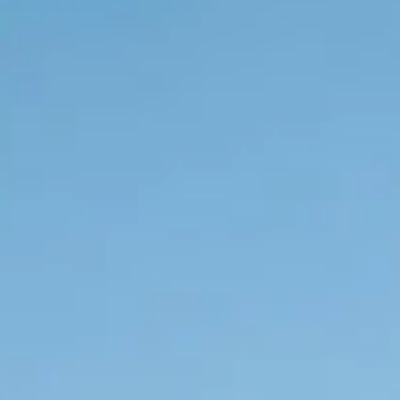
Ihre
Email
*
Was uns einzigartig macht
Phone
+1
United
Expertenwissen vor Ort
States
+1
Wir kennen das Ionische Meer wie unsere
Westentasche!
Lesen Sie unseren Ionischen
Segelführer
, um mehr zu erfahren.
E-Checkin & echte
Bootsvideos
Erfahren Sie alles über Ihre Yacht, bevor Sie an
Bord gehen, durch echte Videos von Ihrem Boot!
Sehen Sie ein Beispiel hier
.
Nur 5 Sterne Bewertungen
Wir sind sehr stolz auf unsere Dienstleistungen
und unsere Bewertungen spiegeln das wider.
Lesen Sie sie hier
.