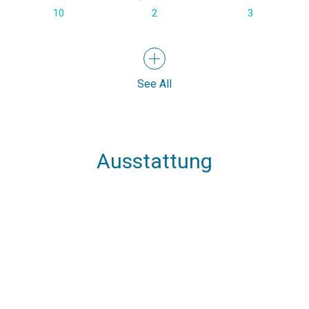
10
2
3
See All
Ausstattung
Speakers
USB Chargers in
Bowthruster
every cabin