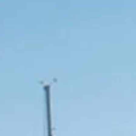
Yachtversicherung
Leidenschaftliche Segler und lokale Experten,
die sich Ihrem Ionischen Abenteuer widmen.
Mehr erfahren
Unser Team
Leidenschaftliche Segler und lokale Experten,
die alles daran setzen, Ihr Ionisches Abenteuer
unvergesslich zu machen.