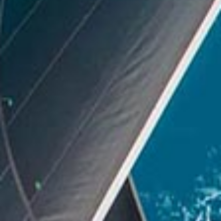
Yachtversicherung
Leidenschaftliche Segler und lokale Experten,
die sich Ihrem Ionischen Abenteuer widmen.
Mehr erfahren
Unser Team
Leidenschaftliche Segler und lokale Experten,
die alles daran setzen, Ihr Ionisches Abenteuer
unvergesslich zu machen.