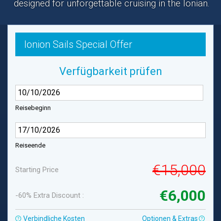
designed for unforgettable cruising in the Ionian.
Ionion Sails Special Offer
Verfügbarkeit prüfen
Reisebeginn
Reiseende
€15,000
Starting Price
€6,000
-60% Extra Discount :
Verbindliche Kosten
Optionen & Extras