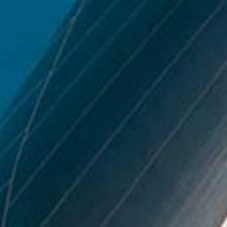
Ihre
Email
*
Was uns einzigartig macht
Phone
+1
United
Expertenwissen vor Ort
States
+1
Wir kennen das Ionische Meer wie unsere
Westentasche!
Lesen Sie unseren Ionischen
Segelführer
, um mehr zu erfahren.
E-Checkin & echte
Bootsvideos
Erfahren Sie alles über Ihre Yacht, bevor Sie an
Bord gehen, durch echte Videos von Ihrem Boot!
Sehen Sie ein Beispiel hier
.
Nur 5 Sterne Bewertungen
Wir sind sehr stolz auf unsere Dienstleistungen
und unsere Bewertungen spiegeln das wider.
Lesen Sie sie hier
.