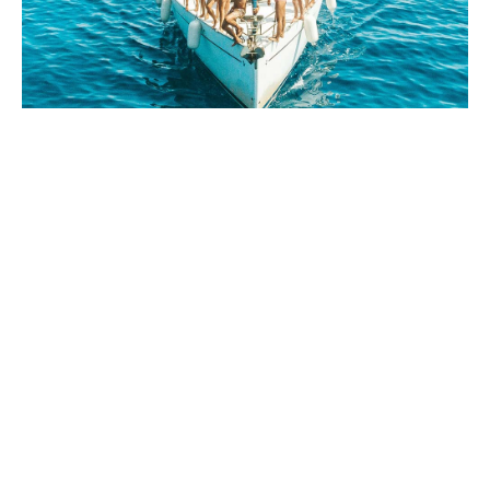
Was ist enthalten?
Ihr „Lernen Sie Segeln“-Urlaub mit Ionion Sails
umfasst einen praxisorientierten Segelkurs, der
Ihnen hilft, die wesentlichen Techniken für Ihre
Zertifizierung zu erlernen.
Während Sie mit ionianMode-zertifizierter
Ausbildung durch die bezaubernden Ionischen