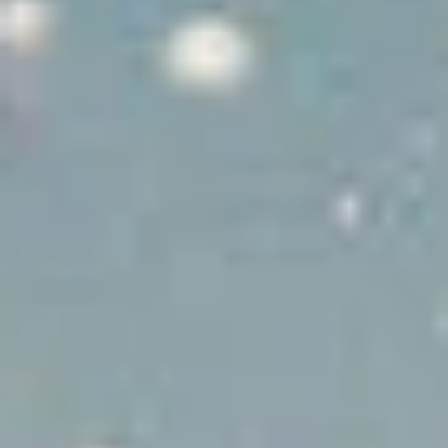
Yachtversicherung
Leidenschaftliche Segler und lokale Experten,
die sich Ihrem Ionischen Abenteuer widmen.
Mehr erfahren
Unser Team
Leidenschaftliche Segler und lokale Experten,
die alles daran setzen, Ihr Ionisches Abenteuer
unvergesslich zu machen.