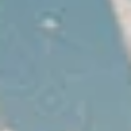
Was uns einzigartig macht
Expertenwissen vor Ort
Wir kennen das Ionische Meer wie unsere
Westentasche!
Lesen Sie unseren Ionischen
Segelführer
, um mehr zu erfahren.
E-Checkin & echte
Bootsvideos
Erfahren Sie alles über Ihre Yacht, bevor Sie an
Bord gehen, durch echte Videos von Ihrem Boot!
Sehen Sie ein Beispiel hier
.
Nur 5 Sterne Bewertungen
Wir sind sehr stolz auf unsere Dienstleistungen
und unsere Bewertungen spiegeln das wider.
Lesen Sie sie hier
.