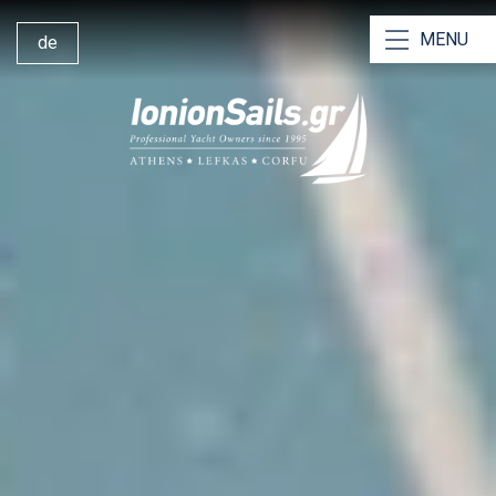
MENU
de
Unsere Charteryachten
Unsere Katamarane
Yachtcharter mit Skipper
Bareboat-Charter
Yachtanmietung mit Besatzung
Warum wir?
Segeln von Lefkas
Charter-Stützpunkt Lefkas
360° Yacht Management
Kontakt Ionion Sails