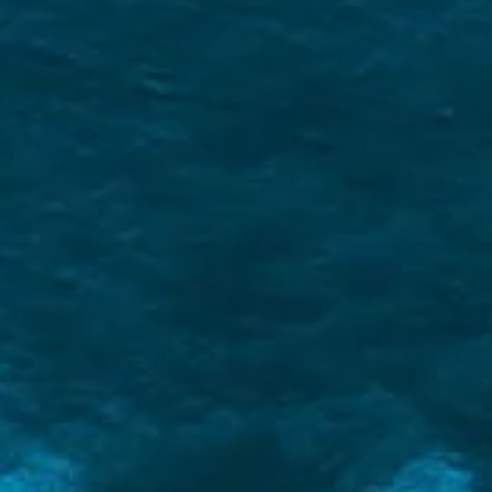
Διαχείριση Σκαφών 360°
Επικοινωνία
Τι μας κάνει μοναδικούς
Άριστη Γνώση της Περιοχής
Γνωρίζουμε το Ιόνιο σαν την παλάμη του
χεριού μας! Βρείτε τον
Οδηγό Ιστιοπλοΐας για
το Ιόνιο εδώ
.
E-checkin & Πραγματικά
Video
Με το E- check in και τα πραγματικά video
γνωρίστε το σκάφος σας πριν την επιβίβαση
σας.
Δείτε ένα παράδειγμα εδώ
.
Άψογες Κριτικές