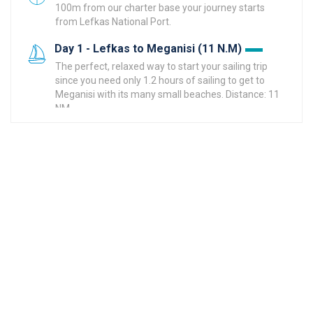
100m from our charter base your journey starts
from Lefkas National Port.
Day 1 - Lefkas to Meganisi (11 N.M)
The perfect, relaxed way to start your sailing trip
since you need only 1.2 hours of sailing to get to
Meganisi with its many small beaches. Distance: 11
NM
Meganisi
You can choose between Spartochori, Vathi or
Abelaki bay to moor for the first day of your sailing
vacation trip. All places are amazing!
Day 2 - Meganisi to Kalamos (15,5 N.M)
Kalamos and Meganisi have many small virgin bays
to make a swimming stop and they are very close
to each other. Distance: 15,5 NM (2 hours of sailing).
Kalamos Port
This small port used to be a fisherman shelter and
is very picturesque and relaxed with just a few