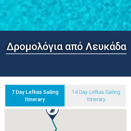
Δρομολόγια από Λευκάδα
7 Day Lefkas Sailing
14 Day Lefkas Sailing
Itinerary
Itinerary