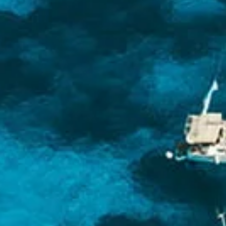
Είμαστε περήφανοι για τις υπηρεσίες μας και
αυτό αντανακλάται στις κριτικές μας.
Διαβάστε μερικές εδώ
.
Αυστηρά Μέτρα Υγείας
Όλα τα σκάφη, οι βάσεις και το προσωπικό
μας συμμορφώνονται με το
αυστηρό
πρωτόκολλο υγείας COVID-19
.
Γνωρίστε την ομάδα μας
Παθιασμένοι ιστιοπλόοι και ντόπιοι ειδικοί,
αφοσιωμένοι στο να κάνουν την περιπέτειά
σας στο Ιόνιο αξέχαστη.