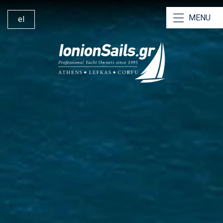
MENU
el
Ionion Sails
Ενοικίαση Καταμαράν
Ενοικίαση Ιστιοπλοϊκού
Ενοικίαση χωρίς Σκίπερ
Ενοικίαση με Σκίπερ
Ναυλώσεις με Πλήρωμα
Γιατί να Μας Επιλέξετε
Οδηγός Ιστιοπλοΐας Ιονίου
Βάση Λευκάδας
Άλλες Υπηρεσίες