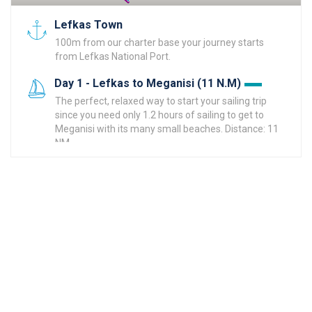
Lefkas Town
100m from our charter base your journey starts
from Lefkas National Port.
Day 1 - Lefkas to Meganisi (11 N.M)
The perfect, relaxed way to start your sailing trip
since you need only 1.2 hours of sailing to get to
Meganisi with its many small beaches. Distance: 11
NM
Meganisi
You can choose between Spartochori, Vathi or
Abelaki bay to moor for the first day of your sailing
vacation trip. All places are amazing!
Read More
Day 2 - Meganisi to Kalamos (15,5 N.M)
Kalamos and Meganisi have many small virgin bays
to make a swimming stop and they are very close
to each other. Distance: 15,5 NM (2 hours of sailing).