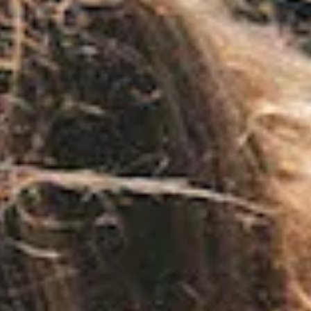
Reisverzekering voor Zeilen
Het garanderen van een unieke zeilervaring is
gebaseerd op het genieten van
de vakantie
zonder stress.
.
Maak kennis met ons team
Gepassioneerde zeilers en lokale experts die
zich inzetten voor uw Ionische avontuur.
Meer
informatie