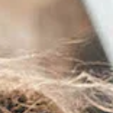
Wat ons uniek maakt
Deskundige Lokale Kennis
Wij kennen de Ionische Zee op ons duimpje!
Lees onze
gids over zeilen in de Ionische Zee
voor meer informatie
E-Checkin & Echte Boot
Videos
Leer alles over uw jacht voordat u aan boord
gaat via echte video's van uw boot!
Bekijk hier
een voorbeeld
.
Alleen Vijf Sterren Recensies!
Wij zijn trots op onze diensten en onze
beoordelingen weerspiegelen dat.
Lees ze hier
.