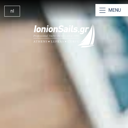
MENU
nl
Onze jachten
Onze Catamarans
Bareboat Charters
Charter met Schipper
Bemande Jachtcharters
Zeilboot Huren Lefkas
Waarom Voor Ons Kiezen
Zeilen Vanaf Lefkas
360° Jachtmanagement
Contacteer Ons