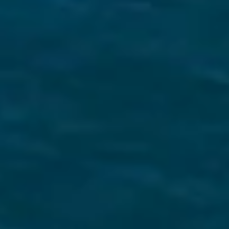
Assicurazione di Viaggio in
Barca a Vela
Garantire un'esperienza di vela unica significa
vacanze senza stress
.
Meet Our Team
Marinai appassionati ed esperti locali si
impegnano a rendere indimenticabile la vostra
avventura nelle Isole Ionie.