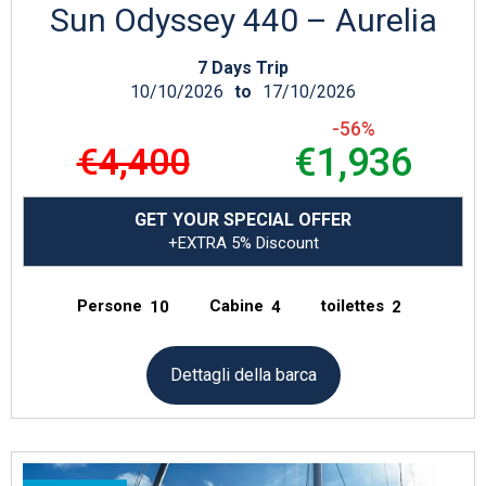
Sun Odyssey 440 – Aurelia
7 Days Trip
10/10/2026
to
17/10/2026
-56%
€4,400
€1,936
GET YOUR SPECIAL OFFER
+EXTRA 5% Discount
Persone
Cabine
toilettes
10
4
2
Dettagli della barca