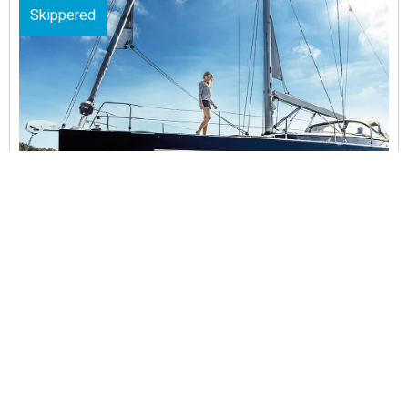
Skippered
Bavaria C57 – Friends
7 Days Trip