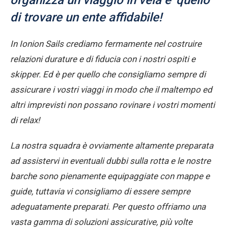
organizza un viaggio in vela e’ quello
di trovare un ente affidabile!
Assicurazione di Viaggio in
Barca a Vela
In Ionion Sails crediamo fermamente nel costruire
Garantire un'esperienza di vela unica significa
relazioni durature e di fiducia con i nostri ospiti e
vacanze senza stress
.
skipper. Ed è per quello che consigliamo sempre di
Meet Our Team
assicurare i vostri viaggi in modo che il maltempo ed
Marinai appassionati ed esperti locali si
altri imprevisti non possano rovinare i vostri momenti
impegnano a rendere indimenticabile la vostra
avventura nelle Isole Ionie.
di relax!
La nostra squadra è ovviamente altamente preparata
ad assistervi in eventuali dubbi sulla rotta e le nostre
barche sono pienamente equipaggiate con mappe e
guide, tuttavia vi consigliamo di essere sempre
adeguatamente preparati. Per questo offriamo una
vasta gamma di soluzioni assicurative, più volte