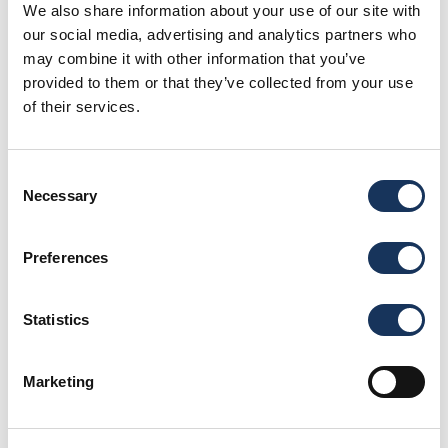
We also share information about your use of our site with
durante le attività di vela. include vantaggi in caso di
our social media, advertising and analytics partners who
incidenti, uso del tender, trasporto in emergenza e
may combine it with other information that you’ve
provided to them or that they’ve collected from your use
rimborso spese mediche. Lo scopo primario e’ quello
of their services.
di offrire copertura finanziaria e supporto in ogni
emergenza marittima per promuovere la sicurezza a
bordo. Potete ottenere maggiori informazioni sulle
Consent
Necessary
Selection
polizze passeggeri tramite il nostro partner
Hamburger – Schomacker
.
Preferences
Ci impegnamo per assicurarvi un sostegno globale
durante ogni parte del processo assicurativo. Siamo
Statistics
qui per assistervi per l’intero processo, in modo che
possiate godere di un esperienza di viaggio unica e
Marketing
senza pensieri.