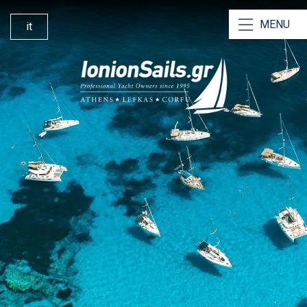
MENU
it
Le Nostre Barche a Vela
I Nostri Catamarani
Noleggio senza Skipper
Noleggio con Skipper
Esclusive Vacanze
Perché Scegliere Noi
Navigando da Lefkada
Base di Lefkada
I Nostri Servizi
Yacht Management