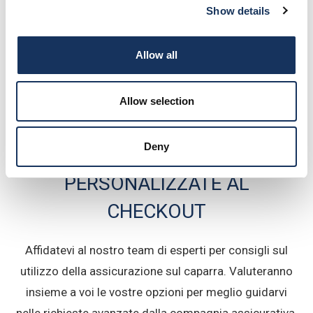
Semplicemente chiedeteci a
info@ionionsails.com
Show details
Allow all
Allow selection
Deny
CONSULTI POLIZZE
PERSONALIZZATE AL
CHECKOUT
Affidatevi al nostro team di esperti per consigli sul
utilizzo della assicurazione sul caparra. Valuteranno
insieme a voi le vostre opzioni per meglio guidarvi