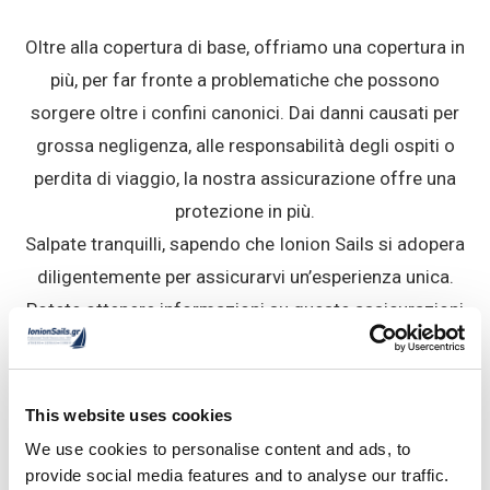
Oltre alla copertura di base, offriamo una copertura in
più, per far fronte a problematiche che possono
sorgere oltre i confini canonici. Dai danni causati per
grossa negligenza, alle responsabilità degli ospiti o
perdita di viaggio, la nostra assicurazione offre una
protezione in più.
Salpate tranquilli, sapendo che Ionion Sails si adopera
diligentemente per assicurarvi un’esperienza unica.
Potete ottenere informazioni su queste assicurazioni
tramite il nostro partner
Hamburger – Schomacker
.
POLIZZE PASSEGGERI
This website uses cookies
We use cookies to personalise content and ads, to
La sicurezza prima di tutto! Le polizze passeggeri
provide social media features and to analyse our traffic.
offrono copertura per lo skipper e i passeggeri