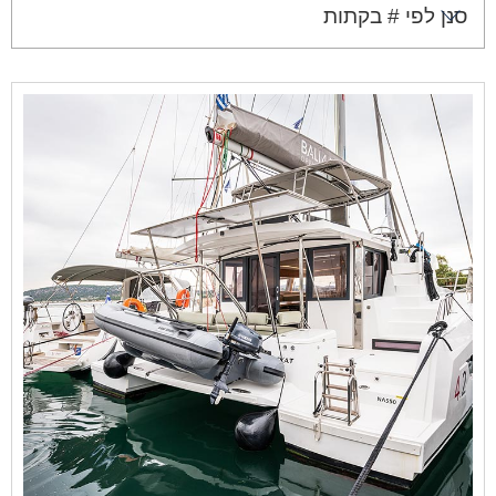
סנן לפי # בקתות