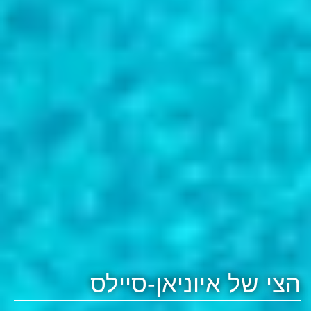
הצי של איוניאן-סיילס