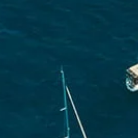
ε την ομάδα μας
 ιστιοπλόοι και ντόπιοι ειδικοί, αφοσιωμένοι στο
ην περιπέτειά σας στο Ιόνιο αξέχαστη.