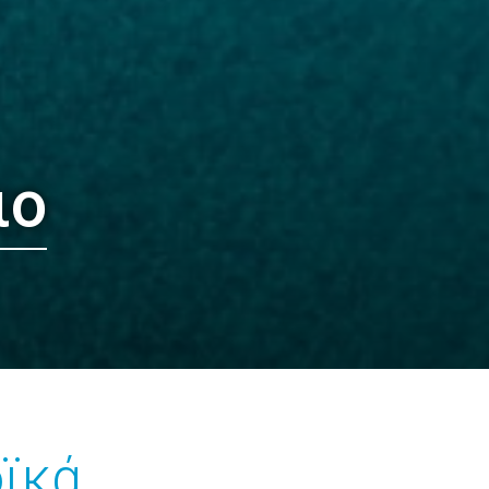
ιο
οϊκά