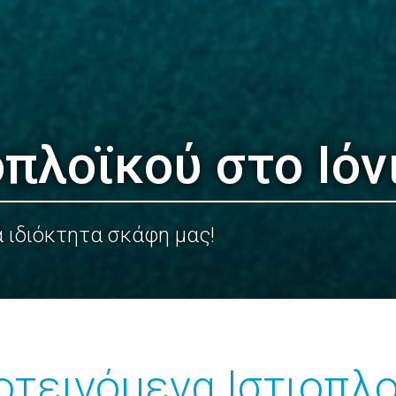
οπλοϊκού στο Ιόν
α ιδιόκτητα σκάφη μας!
τεινόμενα Ιστιοπλ