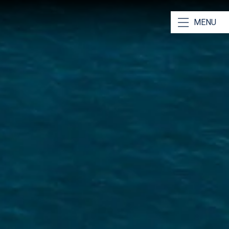
ι μοναδικούς
MENU
 Γνώση της Περιοχής
το Ιόνιο σαν την παλάμη του χεριού μας! Βρείτε τον
πλοΐας για το Ιόνιο εδώ
.
in & Πραγματικά Video
eck in και τα πραγματικά video γνωρίστε το σκάφος
ν επιβίβαση σας.
Δείτε ένα παράδειγμα εδώ
.
 Κριτικές
ήφανοι για τις υπηρεσίες μας και αυτό
ι στις κριτικές μας.
Διαβάστε μερικές εδώ
.
ά Μέτρα Υγείας
η, οι βάσεις και το προσωπικό μας
νται με το
αυστηρό πρωτόκολλο υγείας COVID-19
.