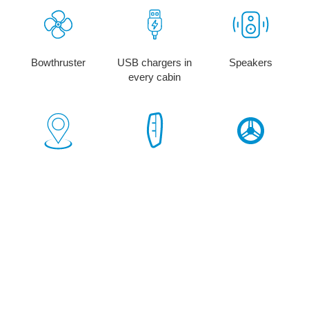
Bowthruster
USB chargers in
Speakers
every cabin
Cockpit Gps Plotter
1 x Rudder
2 x Steering Wheel
תראה את כל