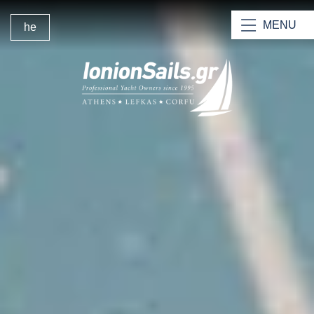
MENU
he
דף הבית של Ionion Sails
היאכטות שלנו
הקטמרנים שלנו
חכירת גוף
השכרת יאכטות בצוות לפקאס
חכירת כלי שיט עם סקיפר וצוות
מדוע לבחור בנו?
בסיס החכירה בלפקס
ניהול יכטות
צרו קשר עם IonionSails