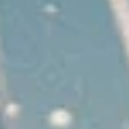
מה עושה אותנו מיוחדים
מומחיות מקומית
אנחנו מכירים את הים היוני כמו את כף ידנו!
קראו את המדריך שלנו להפלגה בים היוני כדי
ללמוד עוד בנושא
רישום אלקטרוני וסרטוני וידאו
אמיתיים של הסירות
הכירו את היכטה לפני העלייה על הסיפון עם
סרטוני וידאו אמיתיים של הסירה שלכם! ראו
דוגמה כאן.
רק ביקורות של חמישה כוכבים!
אנחנו גאים מאד בשירותים שלנו והביקורות שלנו
משקפות את זה. קראו את הביקורות שלנו כאן.