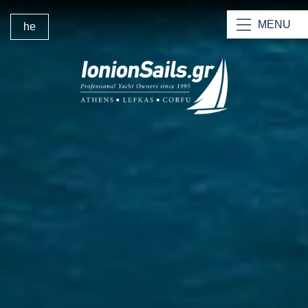
MENU
he
דף הבית של Ionion Sails
היאכטות שלנו
הקטמרנים שלנו
חכירת גוף
השכרת יאכטות בצוות לפקאס
חכירת כלי שיט עם סקיפר וצוות
מדוע לבחור בנו?
בסיס החכירה בלפקס
ניהול יכטות
צרו קשר עם IonionSails