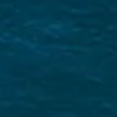
מה עושה אותנו מיוחדים
מומחיות מקומית
אנחנו מכירים את הים היוני כמו את כף ידנו!
קראו את המדריך שלנו להפלגה בים היוני כדי
ללמוד עוד בנושא
רישום אלקטרוני וסרטוני וידאו
אמיתיים של הסירות
הכירו את היכטה לפני העלייה על הסיפון עם
סרטוני וידאו אמיתיים של הסירה שלכם! ראו
דוגמה כאן.
רק ביקורות של חמישה כוכבים!
אנחנו גאים מאד בשירותים שלנו והביקורות שלנו
משקפות את זה. קראו את הביקורות שלנו כאן.