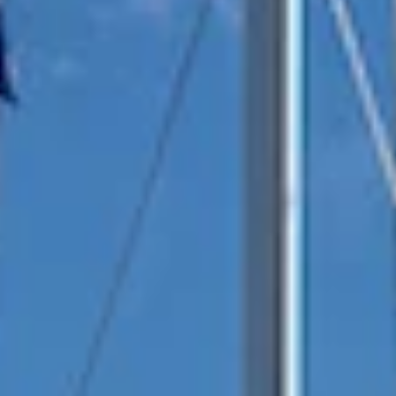
Reisverzekering voor Zeilen
Het garanderen van een unieke zeilervaring is
gebaseerd op het genieten van
de vakantie
zonder stress.
.
Maak kennis met ons team
Gepassioneerde zeilers en lokale experts die
zich inzetten voor uw Ionische avontuur.
Meer
informatie