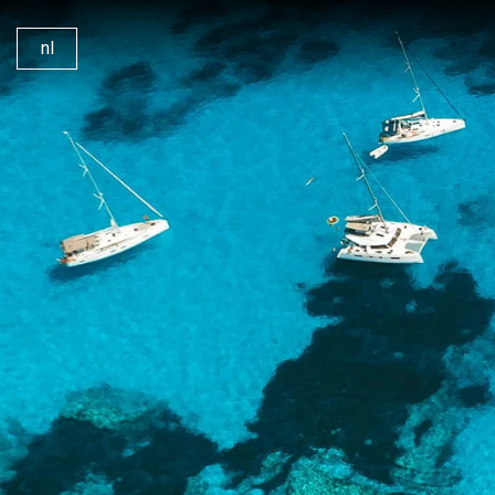
nl
Onze jachten
Zeil
Onze Catamarans
Waar
Bareboat Charters
Zeile
Charter met Schipper
360°
Bemande Jachtcharters
Cont