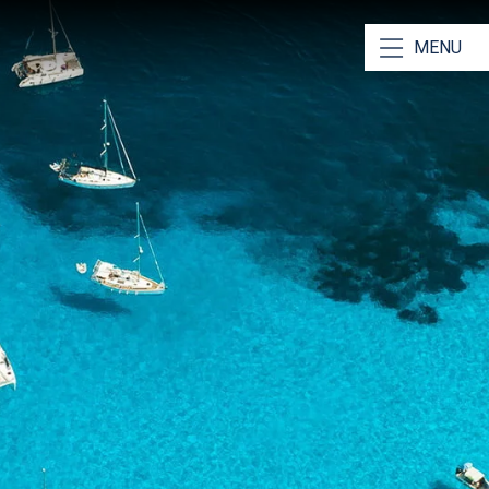
iek maakt
MENU
ige Lokale Kennis
de Ionische Zee op ons duimpje! Lees onze
gids over
 Ionische Zee
voor meer informatie
in & Echte Boot Videos
ver uw jacht voordat u aan boord gaat via echte video's
!
Bekijk hier een voorbeeld
.
Vijf Sterren Recensies!
ts op onze diensten en onze beoordelingen
en dat.
Lees ze hier
.
zekering voor Zeilen
en van een unieke zeilervaring is gebaseerd op het
n
de vakantie zonder stress.
.