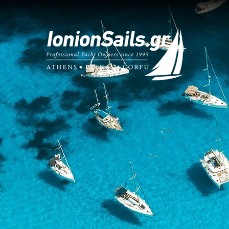
Wat ons un
Deskund
Wij kennen 
zeilen in de
E-Check
boot Huren Lefkas
Leer alles o
om Voor Ons Kiezen
van uw boot
n Vanaf Lefkas
Alleen 
Wij zijn tro
 Jachtmanagement
weerspiegel
acteer Ons
Reisver
Het garander
genieten va