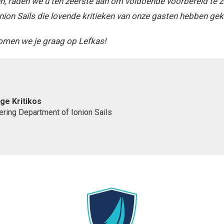
en, raden we u ten zeerste aan om voldoende voorbereid te 
onion Sails die lovende kritieken van onze gasten hebben ge
omen we je graag op Lefkas!
ge Kritikos
ering Department of Ionion Sails