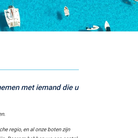
nnis met ons team
de zeilers en lokale experts die zich inzetten voor
 avontuur.
Meer informatie
e nemen met iemand die u
en.
e regio, en al onze boten zijn