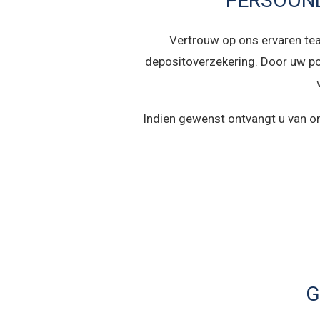
PERSOONL
Vertrouw op ons ervaren tea
depositoverzekering. Door uw poli
Indien gewenst ontvangt u van on
G