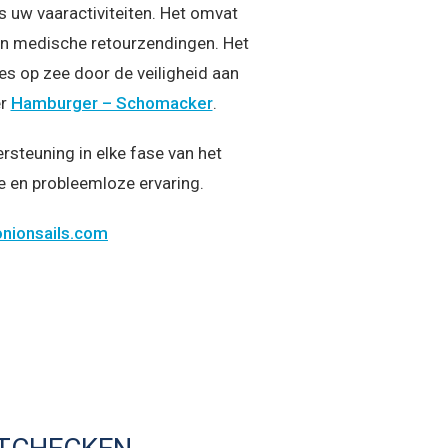
s uw vaaractiviteiten. Het omvat
en medische retourzendingen. Het
es op zee door de veiligheid aan
er
Hamburger – Schomacker
.
rsteuning in elke fase van het
e en probleemloze ervaring.
onionsails.com