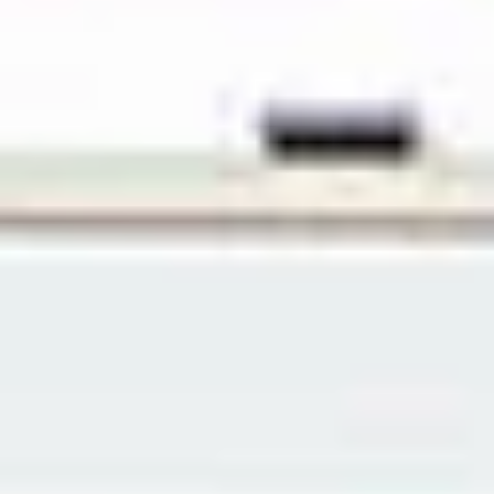
Wat ons uniek maakt
Deskundige Lokale Kennis
Wij kennen de Ionische Zee op ons duimpje!
Lees onze
gids over zeilen in de Ionische Zee
voor meer informatie
E-Checkin & Echte Boot
Videos
Leer alles over uw jacht voordat u aan boord
gaat via echte video's van uw boot!
Bekijk hier
een voorbeeld
.
Alleen Vijf Sterren Recensies!
Wij zijn trots op onze diensten en onze
beoordelingen weerspiegelen dat.
Lees ze hier
.