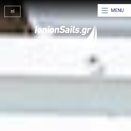
MENU
nl
Onze jachten
Onze Catamarans
Bareboat Charters
Charter met Schipper
Bemande Jachtcharters
Zeilboot Huren Lefkas
Waarom Voor Ons Kiezen
Zeilen Vanaf Lefkas
360° Jachtmanagement
Contacteer Ons