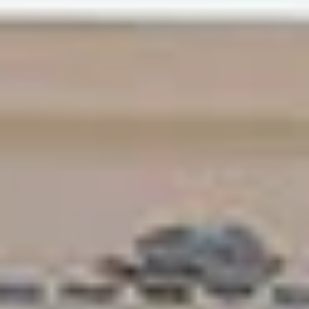
Reisverzekering voor Zeilen
Het garanderen van een unieke zeilervaring is
gebaseerd op het genieten van
de vakantie
zonder stress.
.
Maak kennis met ons team
Gepassioneerde zeilers en lokale experts die
zich inzetten voor uw Ionische avontuur.
Meer
informatie