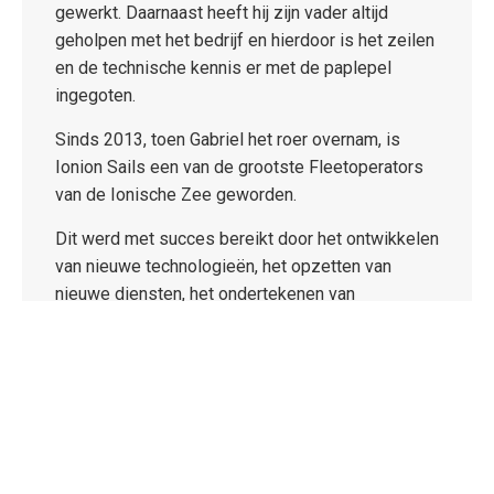
gewerkt. Daarnaast heeft hij zijn vader altijd
geholpen met het bedrijf en hierdoor is het zeilen
en de technische kennis er met de paplepel
ingegoten.
Sinds 2013, toen Gabriel het roer overnam, is
Ionion Sails een van de grootste Fleetoperators
van de Ionische Zee geworden.
Dit werd met succes bereikt door het ontwikkelen
van nieuwe technologieën, het opzetten van
nieuwe diensten, het ondertekenen van
exclusieve contracten en affiliaties met
wereldwijde organisaties – agentschappen,
evenals het insourcen van alle diensten die nodig
zijn om van
Ionion Sails een bedrijf met vijf
sterren te maken!