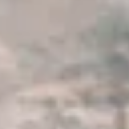
Suntem foarte mandri de serviciile noastre, iar
recenziile reflecta acest lucru.
Cititi-le aici
.
Asigurare de călătorie cu
navigație
Asigurarea unei experiențe unice de navigație
se bazează pe plăcerea de a se bucura de
vacanță fără niciun stres
.
Echipa noastră
Navigatori pasionați și experți locali dedicați
pentru a face aventura ta pe insulele Ioniene de
neuitat.