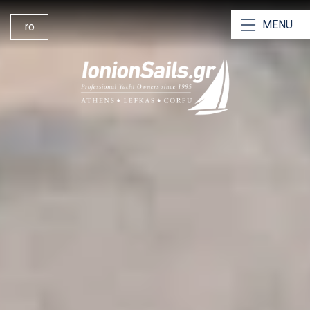
MENU
ro
Ionion Sails Grecia
Inchiriere Yachturi
Inchiriere Catamarane
Inchiriere fara skipper
Charte cu skipper
Crewed Chartere
De ce să ne alegeți?
Navigând din Lefkada
Baza de inchiriere Lefkada
Managementul Υachturilor