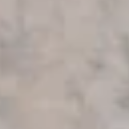
Contactati Ionion Sails
Ce ne face unici
Cunoasterea in detaliu a
imprejurimilor.
Cunoastem Marea Ionica precum propriile
buzunare!
Cititi ghidul nostru de navigare in
marea Ionica
pentru a afla mai multe
E-Checkin și videoclipuri cu
barca reala
Aflati totul despre yachtul inchiriat inainte de a
va imbarca prin videoclipuri reale cu barca
dumneavoastra!
Vedeti un exemplu aici
.
Doar recenzii de cinci stele!