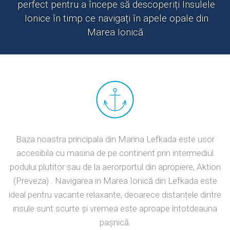
perfect pentru a începe să descoperiți Insulele
Ionice în timp ce navigați în apele opale din
Marea Ionică.
Baza noastra principala din Marina Lefkada este usor
accesibila cu masina de pe continent prin intermediul
podului plutitor sau de la aerorportul din apropiere, Aktion
(Preveza) . Navigarea in Marea Ionică din Lefkada este
ideal pentru vacante relaxante, deoarece distanțele dintre
insule sunt scurte și vremea este aproape întotdeauna
pașnică.