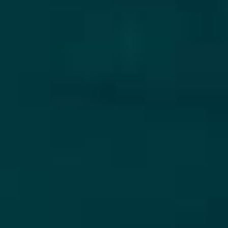
Suntem foarte mandri de serviciile noastre, iar
recenziile reflecta acest lucru.
Cititi-le aici
.
Asigurare de călătorie cu
navigație
Asigurarea unei experiențe unice de navigație
se bazează pe plăcerea de a se bucura de
vacanță fără niciun stres
.
Echipa noastră
Navigatori pasionați și experți locali dedicați
pentru a face aventura ta pe insulele Ioniene de
neuitat.