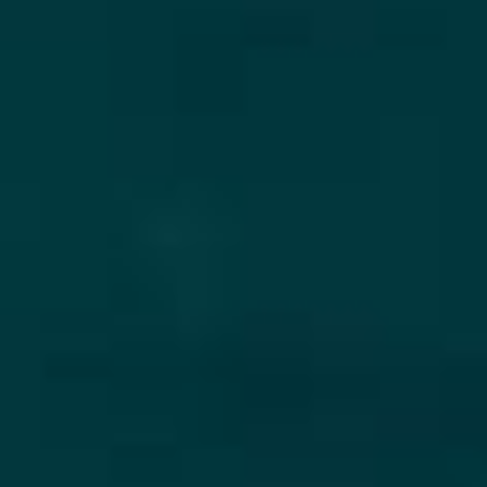
Contactati Ionion Sails
Ce ne face unici
Cunoasterea in detaliu a
imprejurimilor.
Cunoastem Marea Ionica precum propriile
buzunare!
Cititi ghidul nostru de navigare in
marea Ionica
pentru a afla mai multe
E-Checkin și videoclipuri cu
barca reala
Aflati totul despre yachtul inchiriat inainte de a
va imbarca prin videoclipuri reale cu barca
dumneavoastra!
Vedeti un exemplu aici
.
Doar recenzii de cinci stele!