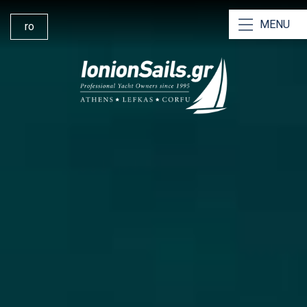
MENU
ro
Ionion Sails Grecia
Inchiriere Yachturi
Inchiriere Catamarane
Inchiriere fara skipper
Charte cu skipper
Crewed Chartere
De ce să ne alegeți?
Navigând din Lefkada
Baza de inchiriere Lefkada
Managementul Υachturilor