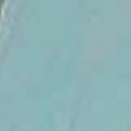
Suntem foarte mandri de serviciile noastre, iar
recenziile reflecta acest lucru.
Cititi-le aici
.
Asigurare de călătorie cu
navigație
Asigurarea unei experiențe unice de navigație
se bazează pe plăcerea de a se bucura de
vacanță fără niciun stres
.
Echipa noastră
Navigatori pasionați și experți locali dedicați
pentru a face aventura ta pe insulele Ioniene de
neuitat.