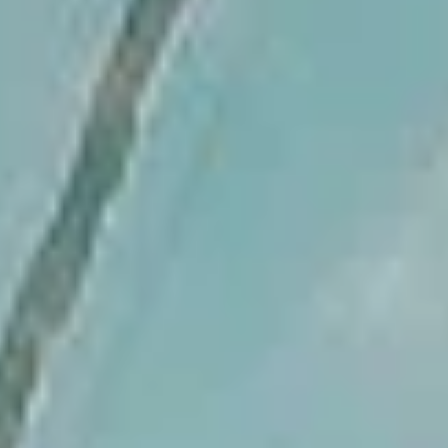
Contactati Ionion Sails
Ce ne face unici
Cunoasterea in detaliu a
imprejurimilor.
Cunoastem Marea Ionica precum propriile
buzunare!
Cititi ghidul nostru de navigare in
marea Ionica
pentru a afla mai multe
E-Checkin și videoclipuri cu
barca reala
Aflati totul despre yachtul inchiriat inainte de a
va imbarca prin videoclipuri reale cu barca
dumneavoastra!
Vedeti un exemplu aici
.
Doar recenzii de cinci stele!