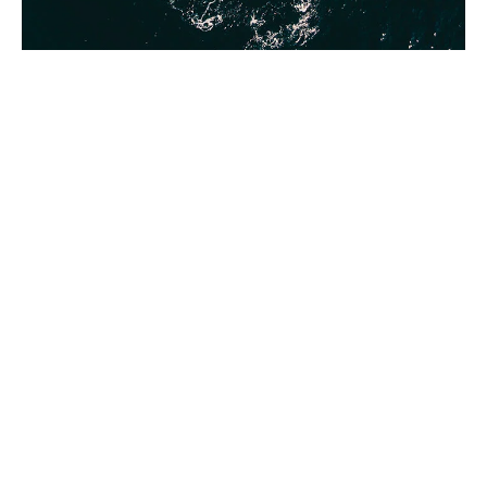
Costuri de inchiriere
Pentru orice costuri suplimentare care pot apărea
sau pot fi solicitate de către dumneavoastră în
schimbul unor servicii suplimentare sau opționale
de inchiriere a yachturilor, veți fi informat în oferta
noastră, iar acestea vor fi, de asemenea stipulate
în contract – charter party.
În timpul inchirierii nu vor apărea alte costuri
suplimentare legate de inchiriere.
.