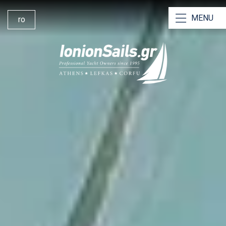
MENU
ro
Ionion Sails Grecia
Inchiriere Yachturi
Inchiriere Catamarane
Inchiriere fara skipper
Charte cu skipper
Crewed Chartere
De ce să ne alegeți?
Navigând din Lefkada
Baza de inchiriere Lefkada
Managementul Υachturilor