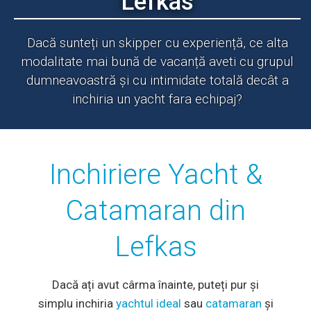
Lefkas
Dacă sunteți un skipper cu experiență, ce alta
modalitate mai bună de vacanță aveti cu grupul
dumneavoastră și cu intimidate totală decât a
inchiria un yacht fara echipaj?
Inchiriere Yacht &
Catamaran din
Lefkas
Dacă ați avut cârma înainte, puteți pur și
simplu inchiria
yachtul ideal
sau
catamaran
și