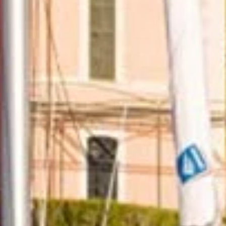
Suntem foarte mandri de serviciile noastre, iar
recenziile reflecta acest lucru.
Cititi-le aici
.
Asigurare de călătorie cu
navigație
Asigurarea unei experiențe unice de navigație
se bazează pe plăcerea de a se bucura de
vacanță fără niciun stres
.
Echipa noastră
Navigatori pasionați și experți locali dedicați
pentru a face aventura ta pe insulele Ioniene de
neuitat.