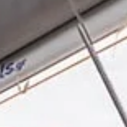
Suntem foarte mandri de serviciile noastre, iar
recenziile reflecta acest lucru.
Cititi-le aici
.
Asigurare de călătorie cu
navigație
Asigurarea unei experiențe unice de navigație
se bazează pe plăcerea de a se bucura de
vacanță fără niciun stres
.
Echipa noastră
Navigatori pasionați și experți locali dedicați
pentru a face aventura ta pe insulele Ioniene de
neuitat.