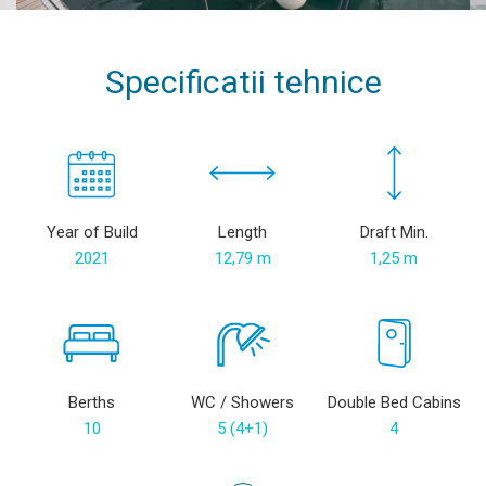
Specificatii tehnice
Year of Build
Length
Draft Min.
2021
12,79 m
1,25 m
Berths
WC / Showers
Double Bed Cabins
10
5 (4+1)
4