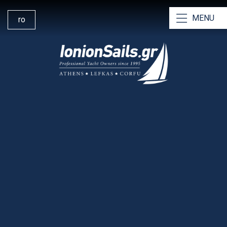
MENU
ro
Ionion Sails Grecia
Inchiriere Yachturi
Inchiriere Catamarane
Inchiriere fara skipper
Charte cu skipper
Crewed Chartere
De ce să ne alegeți?
Navigând din Lefkada
Baza de inchiriere Lefkada
Managementul Υachturilor