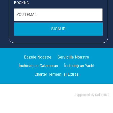
BOOKING
Email
(Required)
Bazele Noastre
Serviciile Noastre
Închiriați un Catamaran
Închiriați un Yacht
Charter Termeni si Extras
Supported by
Kollective