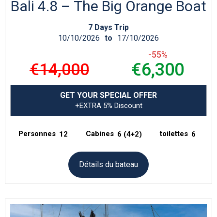
Bali 4.8 – The Big Orange Boat
7 Days Trip
10/10/2026
to
17/10/2026
-55%
€14,000
€6,300
GET YOUR SPECIAL OFFER
+EXTRA 5% Discount
Personnes
Cabines
toilettes
12
6 (4+2)
6
Détails du bateau