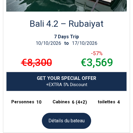
Bali 4.2 – Rubaiyat
7 Days Trip
10/10/2026
to
17/10/2026
-57%
€8,300
€3,569
GET YOUR SPECIAL OFFER
+EXTRA 5% Discount
Personnes
Cabines
toilettes
10
6 (4+2)
4
Détails du bateau