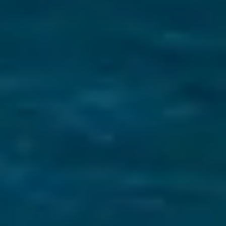
Assurance Voyage pour
Navigation à Voile
Vous assurer une expérience de navigation
unique repose sur
des vacances sans stress
.
Découvrez notre équipe
Des navigateurs passionnés et des experts
locaux dévoués à rendre votre aventure
ionienne inoubliable.