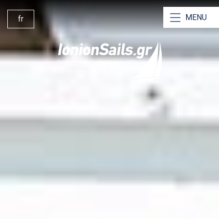
MENU
fr
Location de Yachts
Location de Catamarans
Location avec Skipper
Location sans Skipper
Charters avec équipage
Pourquoi Nous Choisir
Itinéraires
Guide de Navigation
Gestion de Bateau 360°
Contactez Nous