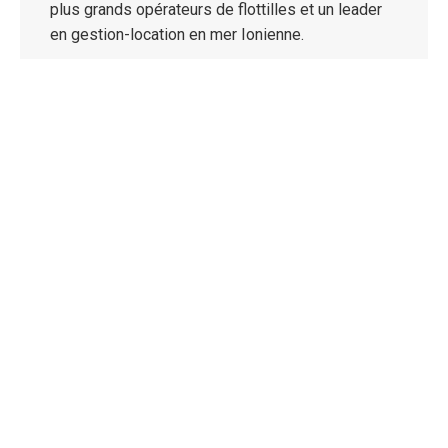
plus grands opérateurs de flottilles et un leader
en gestion-location en mer Ionienne.
La réussite s’est réalisée en développant de
nouvelles technologies, en proposant de
nouveaux services, en signant des contrats
exclusifs et des partenariats avec des
organismes et agences internationales ainsi
qu’en gérant en interne tous les besoins
nécessaires pour faire d’Ionion Sails une
entreprise 5 étoiles !