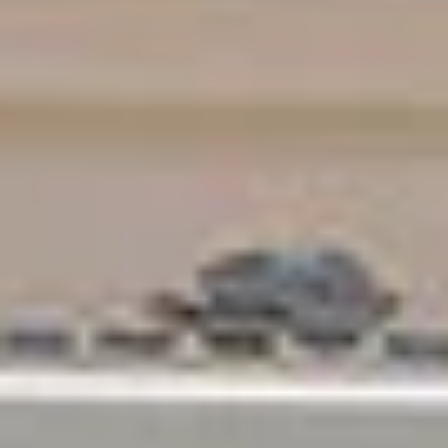
Assurance Voyage pour
Navigation à Voile
Vous assurer une expérience de navigation
unique repose sur
des vacances sans stress
.
Découvrez notre équipe
Des navigateurs passionnés et des experts
locaux dévoués à rendre votre aventure
ionienne inoubliable.