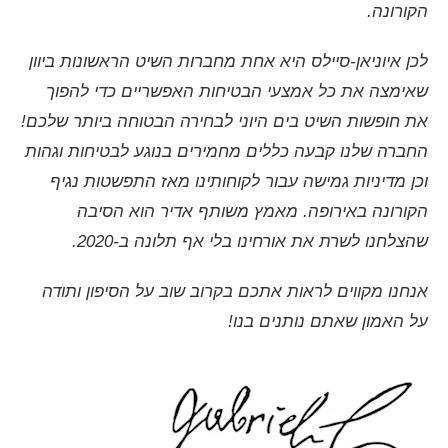
אמצעים מחמירים לשמירה על
הקורונה.
הבריאות
לכן איוניאן-סיילס היא אחת מחברות השיט הראשונות ביוון
אמצעים מחמירים לשמירה על הבריאות
שאימצה את כל אמצעי הבטיחות האפשריים כדי להפוך
הכירו את הצוות שלנו
את חופשות השיט בים היוני לבחירה הבטוחה ביותר שלכם!
מלחים נלהבים ומומחים מקומיים המסורים
החברה שלנו קבעה כללים מחמירים בנוגע לבטיחות וגהות
להפוך את ההרפתקה היונית שלכם לבלתי
נשכחת.
וכן מדיניות גמישה עבור לקוחותינו מאז התפשטות נגיף
הקורונה באירופה. מאמץ משותף אדיר הוא הסיבה
שהצלחנו לשרת את אורחינו בלי אף תלונה ב-2020.
אנחנו מקווים לראות אתכם בקרוב שוב על הסיפון ותודה
על האמון שאתם נותנים בנו!