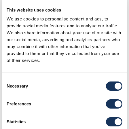
האורחים ואנשי הצוות מקבלים מסכות וחומרי חיטוי לידיים
This website uses cookies
וכן הנחיות לשמירה על ריחוק חברתי ועל הבריאות. במהלך
We use cookies to personalise content and ads, to
הרישום רק הסקיפר, הסקיפר השותף ואיש צוות אחד של
provide social media features and to analyse our traffic.
איוניאן-סיילס נוכחים על הסיפון.
We also share information about your use of our site with
our social media, advertising and analytics partners who
כל האורחים ואנשי הצוות שלנו מקבלים מדחום
may combine it with other information that you’ve
provided to them or that they’ve collected from your use
אינפרה-אדום ומדי חמצן ונבדקים בכל יום בהתאם
of their services.
לחוק ההגנה מפני קורונה.
Consent
Necessary
Selection
Preferences
Statistics
איוניאן-סיילס היא החברה הראשונה המאפשרת הליך