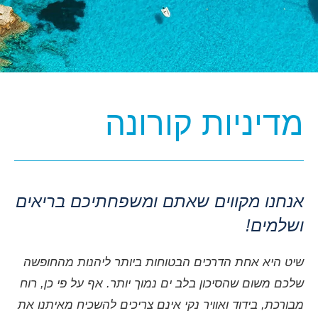
מה עושה אותנו מיוחדים
מומחיות מקומית
אנחנו מכירים את הים היוני כמו את כף ידנו!
קראו את המדריך שלנו להפלגה בים היוני כדי
מדיניות קורונה
ללמוד עוד בנושא
רישום אלקטרוני וסרטוני וידאו
אמיתיים של הסירות
הכירו את היכטה לפני העלייה על הסיפון עם
אנחנו מקווים שאתם ומשפחתיכם בריאים
סרטוני וידאו אמיתיים של הסירה שלכם! ראו
ושלמים!
דוגמה כאן.
רק ביקורות של חמישה כוכבים!
שיט היא אחת הדרכים הבטוחות ביותר ליהנות מהחופשה
אנחנו גאים מאד בשירותים שלנו והביקורות שלנו
שלכם משום שהסיכון בלב ים נמוך יותר. אף על פי כן, רוח
משקפות את זה. קראו את הביקורות שלנו כאן.
מבורכת, בידוד ואוויר נקי אינם צריכים להשכיח מאיתנו את