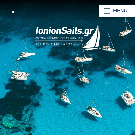
MENU
he
דף הבית של Ionion Sails
היאכטות שלנו
הקטמרנים שלנו
חכירת גוף
השכרת יאכטות בצוות לפקאס
חכירת כלי שיט עם סקיפר וצוות
מדוע לבחור בנו?
בסיס החכירה בלפקס
ניהול יכטות
צרו קשר עם IonionSails