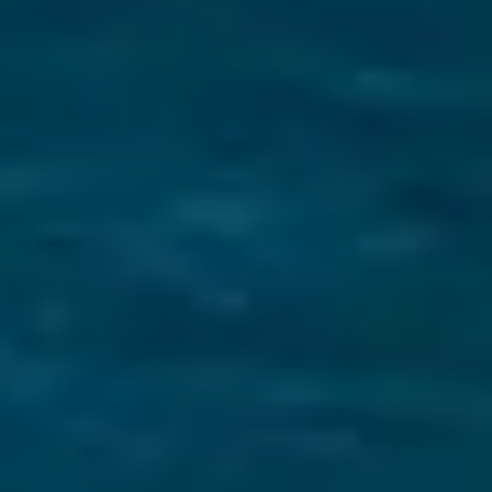
Suntem foarte mandri de serviciile noastre, iar
recenziile reflecta acest lucru.
Cititi-le aici
.
Asigurare de călătorie cu
navigație
Asigurarea unei experiențe unice de navigație
se bazează pe plăcerea de a se bucura de
vacanță fără niciun stres
.
Echipa noastră
Navigatori pasionați și experți locali dedicați
pentru a face aventura ta pe insulele Ioniene de
neuitat.