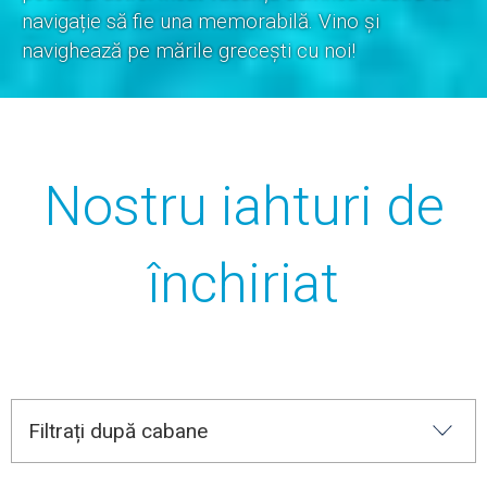
navigație să fie una memorabilă. Vino și
navighează pe mările grecești cu noi!
Nostru iahturi de
închiriat
Filtrați după cabane