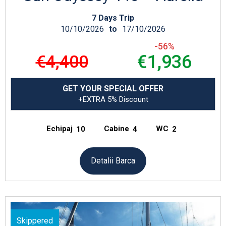
7 Days Trip
10/10/2026
to
17/10/2026
-56%
€4,400
€1,936
GET YOUR SPECIAL OFFER
+EXTRA 5% Discount
Echipaj
Cabine
WC
10
4
2
Detalii Barca
Skippered