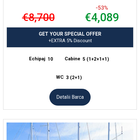
-53%
€8,700
€4,089
GET YOUR SPECIAL OFFER
+EXTRA 5% Discount
Echipaj
Cabine
10
5 (1+2+1+1)
WC
3 (2+1)
Detalii Barca